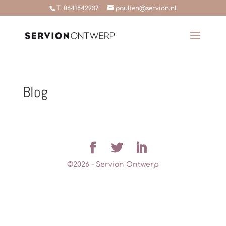
T. 0641842937
paulien@servion.nl
Blog
©
2026
- Servion Ontwerp